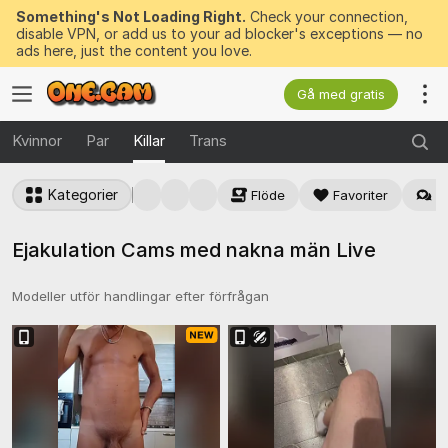
Something's Not Loading Right.
Check your connection,
disable VPN, or add us to your ad blocker's exceptions — no
ads here, just the content you love.
Gå med gratis
Kvinnor
Par
Killar
Trans
Kategorier
Flöde
Favoriter
Bä
Ejakulation Cams med nakna män Live
Modeller utför handlingar efter förfrågan