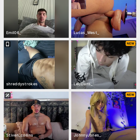
Emil06_
Lucas_West_
shreddystrokes
LeoDans_
Stiven_collins
JohnnyJones_