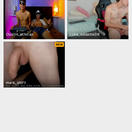
Oustin_ethitan
Luke_addams06
mark_shift