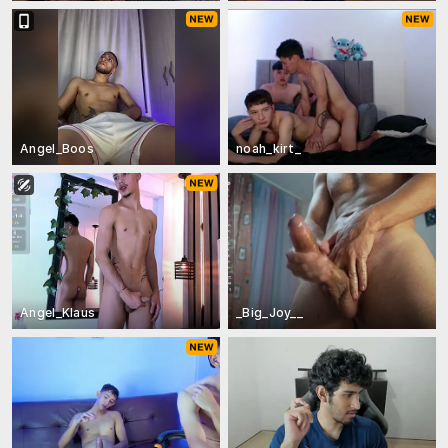
Angel_Boos
noah_kirt_
Angel_Klaus
_Big_Joy__