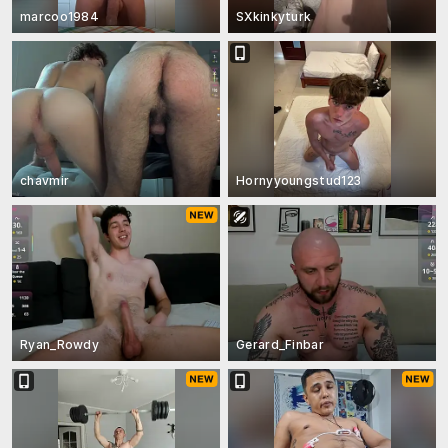
marcoo1984
SXkinkyturk
chavmir
Hornyyoungstud123
Ryan_Rowdy
Gerard_Finbar