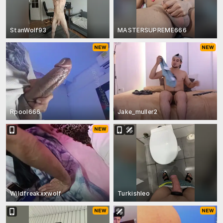
StanWolf93
MASTERSUPREME666
Rpool666
Jake_muller2
Wildfreakxxwolf
Turkishleo