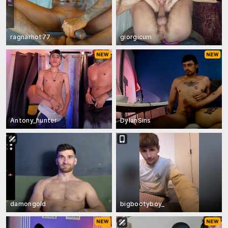
ragnarhot77
giorgicum
Antony_hunter
DylanSins
damongold
bigbootyboy_