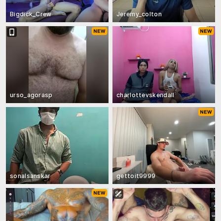
Bigdick_Crew
Jeremy_colton
urso_agorasp
charlottevskendall
sonalsanskar
gettoit9999