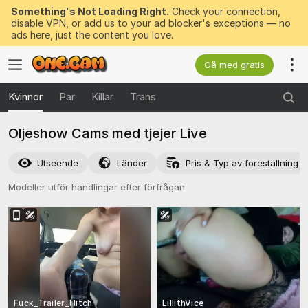
Something's Not Loading Right.
Check your connection,
disable VPN, or add us to your ad blocker's exceptions — no
ads here, just the content you love.
Gå med gratis
Kvinnor
Par
Killar
Trans
Oljeshow Cams med tjejer Live
Utseende
Länder
Pris & Typ av föreställning
Modeller utför handlingar efter förfrågan
Fuck_Trailer_Hitch
LillithVice