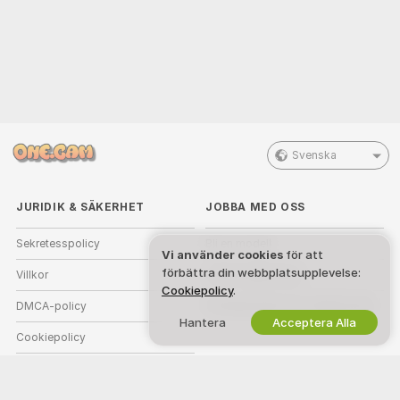
Svenska
JURIDIK & SÄKERHET
JOBBA MED OSS
Sekretesspolicy
Bli en modell
Vi använder cookies
för att
förbättra din webbplatsupplevelse:
Villkor
Studio registrering
Cookiepolicy
.
DMCA-policy
Partnerprogram för webbkamera
Hantera
Acceptera Alla
Cookiepolicy
Vägledning för föräldrakontroll
Hjälp mot Slaveri