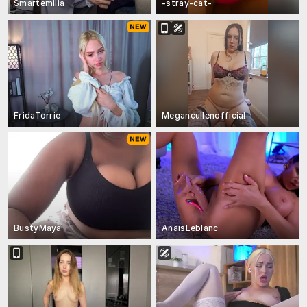
Smartemilia
-stray-cat-
FridaTorrie
Megancullenofficial
BustyMaya
AnaisLeblanc