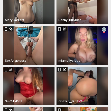
MaryGarrett
Penny_Bubbles
SexAngelssss
miamellycious
SinCityDoll
Golden__PollyX