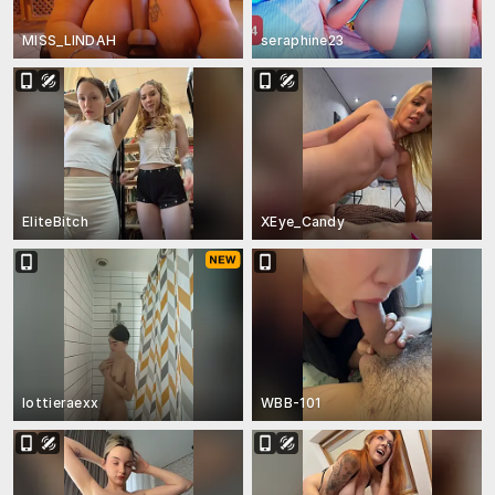
MISS_LINDAH
seraphine23
EliteBitch
XEye_Candy
lottieraexx
WBB-101