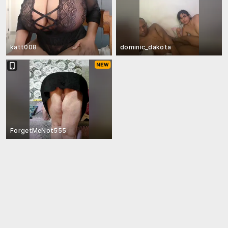
katt008
dominic_dakota
ForgetMeNot555