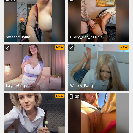
sweetmuslim01
Glory_Cat_official
LayneGingues
Willow_Fang