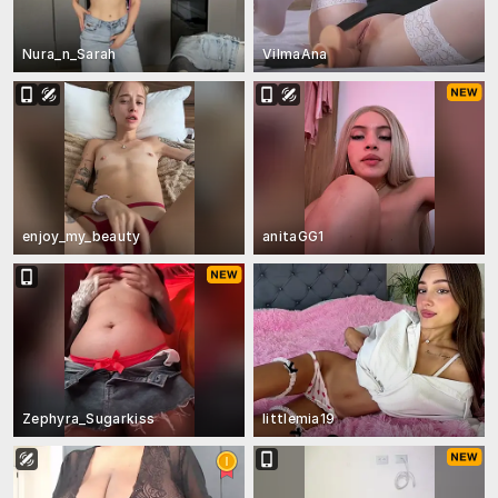
Nura_n_Sarah
VilmaAna
enjoy_my_beauty
anitaGG1
Zephyra_Sugarkiss
littlemia19