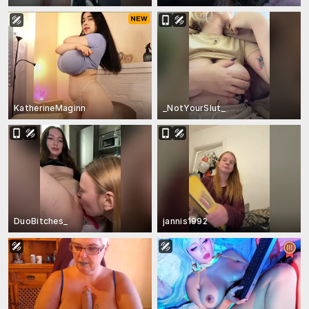
KatherineMaginn
_NotYourSlut_
DuoBitches_
jannis1992